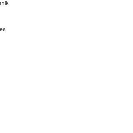
hnik
 es