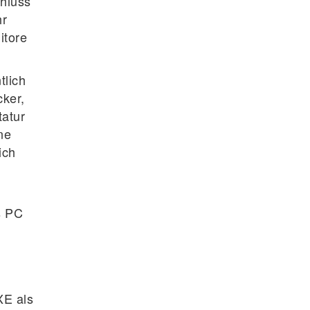
chluss
hr
itore
tlich
cker,
tatur
ne
ich
s PC
XE als