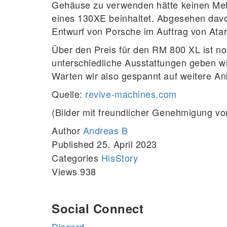
Gehäuse zu verwenden hätte keinen Meh
eines 130XE beinhaltet. Abgesehen davo
Entwurf von Porsche im Auftrag von Atar
Über den Preis für den RM 800 XL ist noc
unterschiedliche Ausstattungen geben wi
Warten wir also gespannt auf weitere A
Quelle:
revive-machines.com
(Bilder mit freundlicher Genehmigung v
Author
Andreas B
25.
Published
25. April 2023
April
Categories
HisStory
2023
Views 938
Social Connect
Discord