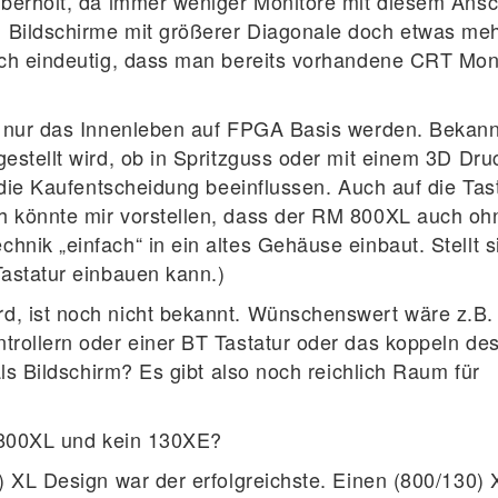
überholt, da immer weniger Monitore mit diesem Ans
 Bildschirme mit größerer Diagonale doch etwas me
och eindeutig, dass man bereits vorhandene CRT Mon
t nur das Innenleben auf FPGA Basis werden. Bekann
stellt wird, ob in Spritzguss oder mit einem 3D Dru
 die Kaufentscheidung beeinflussen. Auch auf die Tas
 könnte mir vorstellen, dass der RM 800XL auch oh
nik „einfach“ in ein altes Gehäuse einbaut. Stellt s
astatur einbauen kann.)
, ist noch nicht bekannt. Wünschenswert wäre z.B.
trollern oder einer BT Tastatur oder das koppeln de
als Bildschirm? Es gibt also noch reichlich Raum für
n 800XL und kein 130XE?
) XL Design war der erfolgreichste. Einen (800/130) 